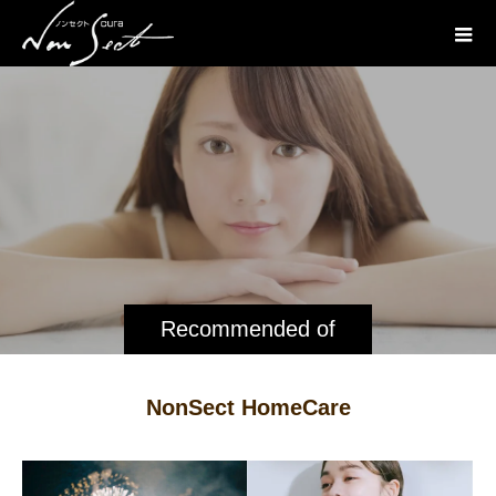
Recommended of
NONSECT
NonSect HomeCare