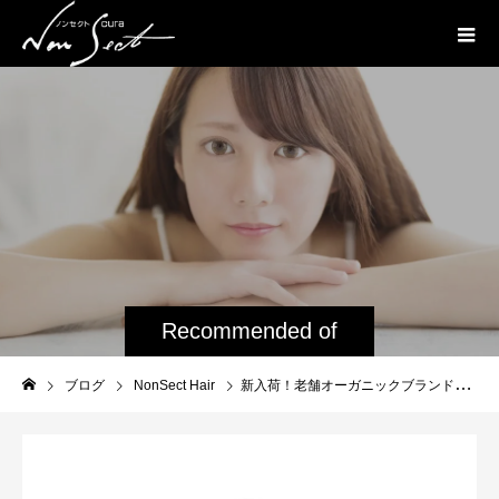
Recommended of
NONSECT
ブログ
NonSect Hair
新入荷！老舗オーガニックブランド「OWAY infine 6選」